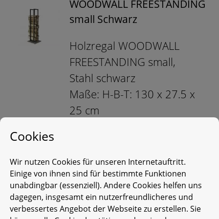
WOODWALL FREESTANDING
small Schwarz
Holzregal WOODWALL
FREESTANDING small,
Stahl schwarz
Maße: H-B-T: 130 x 27.5 x
25 cm
Cookies
WOODWALL FREESTANDING
Wir nutzen Cookies für unseren Internetauftritt.
small Weiß
Einige von ihnen sind für bestimmte Funktionen
unabdingbar (essenziell). Andere Cookies helfen uns
Holzregal WOODWALL
dagegen, insgesamt ein nutzerfreundlicheres und
FREESTANDING small,
verbessertes Angebot der Webseite zu erstellen. Sie