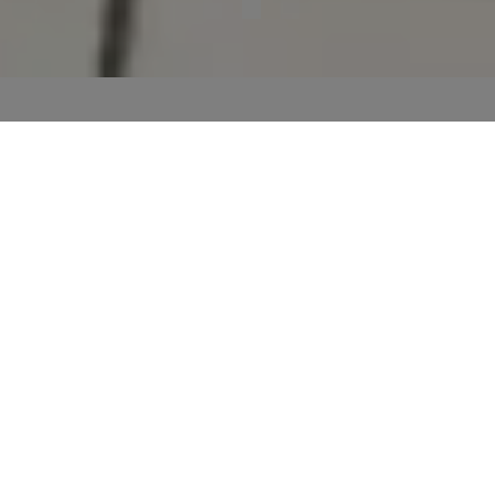
CARO 110
Das Feuer im Mittelpunkt
Als grosser Bruder vom Kaminofen
CARO 90
überzeugt CARO 110 vor allem
mit seiner beeindruckenden
Feuerraumgrösse und höchst
energieeffizienter Verbrennung. Er ist
aus dicken Stahlplatten gebaut, wirkt