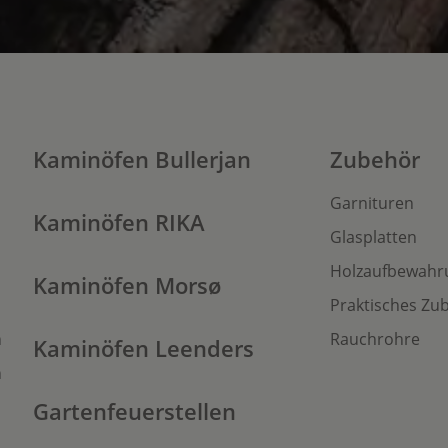
Kaminöfen Bullerjan
Zubehör
Garnituren
Kaminöfen RIKA
Glasplatten
Holzaufbewahr
Kaminöfen Morsø
Praktisches Zu
n
Rauchrohre
Kaminöfen Leenders
n
Gartenfeuerstellen