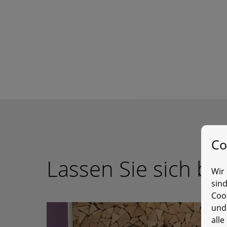
Co
Lassen Sie sich be
Wir 
sin
Coo
und
alle