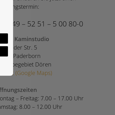
eratungstermin:
el. +49 – 52 51 – 5 00 80-0
OOG Kaminstudio
nefelder Str. 5
3100 Paderborn
ewerbegebiet Dören
nfahrt (Google Maps)
ffnungszeiten
ontag – Freitag: 7.00 – 17.00 Uhr
amstag: 8.00 – 12.00 Uhr