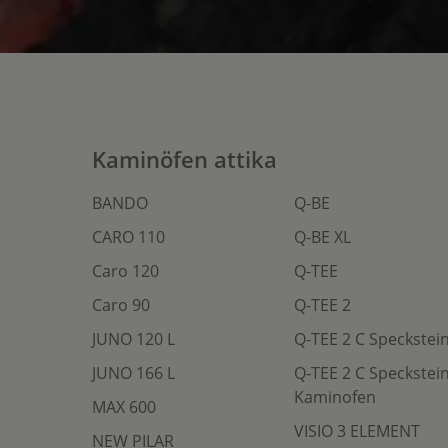
Kaminöfen attika
BANDO
Q-BE
CARO 110
Q-BE XL
Caro 120
Q-TEE
Caro 90
Q-TEE 2
JUNO 120 L
Q-TEE 2 C Speckstei
JUNO 166 L
Q-TEE 2 C Speckstei
Kaminofen
MAX 600
VISIO 3 ELEMENT
NEW PILAR