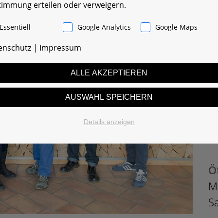
timmung erteilen oder verweigern.
B
Essentiell
Google Analytics
Google Maps
T
enschutz
|
Impressum
M
ALLE AKZEPTIEREN
Se
AUSWAHL SPEICHERN
3
G
Details anzeigen
A
Ö
M
S