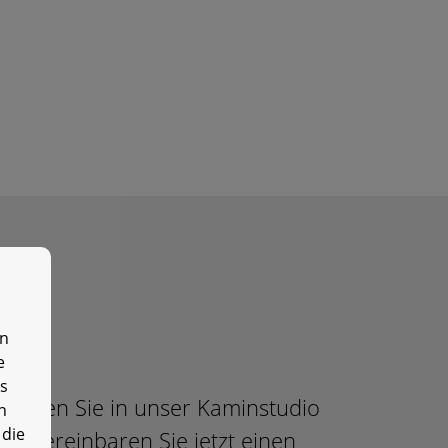
en
e
es
ommen Sie in unser Kaminstudio
n
 die
er vereinbaren Sie jetzt einen