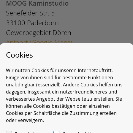
MOOG Kaminstudio
Senefelder Str. 5
33100 Paderborn
Gewerbegebiet Dören
Anfahrt (Google Maps)
Cookies
Wir nutzen Cookies für unseren Internetauftritt.
Einige von ihnen sind für bestimmte Funktionen
unabdingbar (essenziell). Andere Cookies helfen uns
dagegen, insgesamt ein nutzerfreundlicheres und
verbessertes Angebot der Webseite zu erstellen. Sie
können alle Cookies bestätigen oder einzelnen
Cookies per Schaltfläche die Zustimmung erteilen
Über 50 Jahre
oder verweigern.